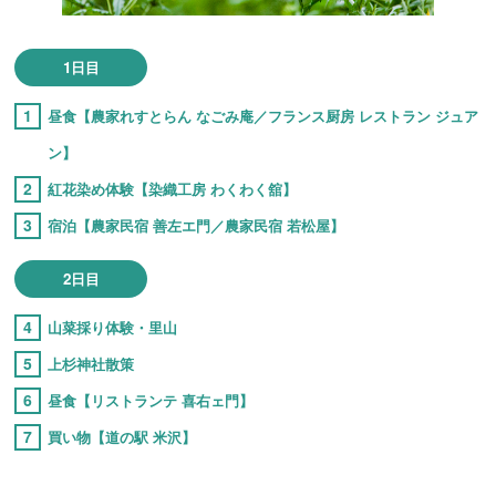
1日目
昼食【農家れすとらん なごみ庵／フランス厨房 レストラン ジュア
ン】
紅花染め体験【染織工房 わくわく舘】
宿泊【農家民宿 善左エ門／農家民宿 若松屋】
2日目
山菜採り体験・里山
上杉神社散策
昼食【リストランテ 喜右ェ門】
買い物【道の駅 米沢】