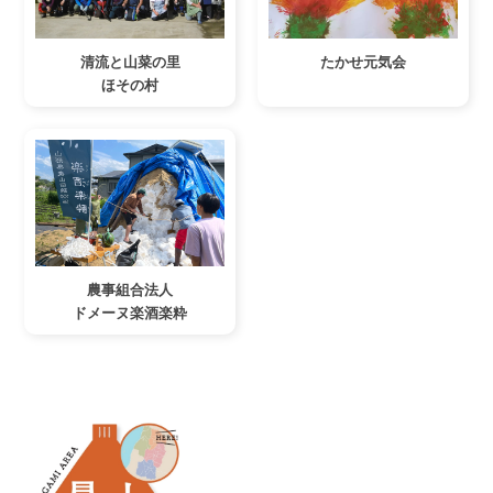
清流と山菜の里
たかせ元気会
ほその村
農事組合法人
ドメーヌ楽酒楽粋