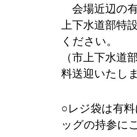
会場近辺の
上下水道部特
ください。
（市上下水道
料送迎いたし
○レジ袋は有
ッグの持参に